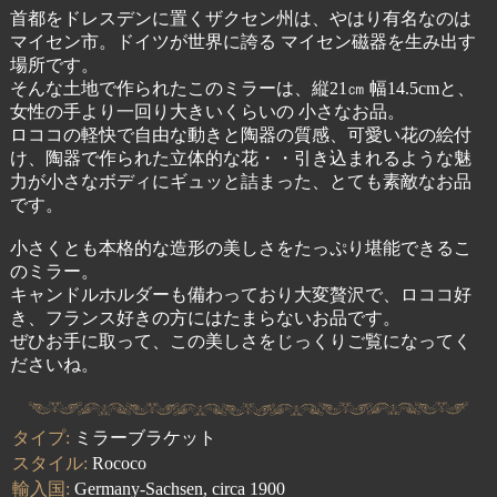
首都をドレスデンに置くザクセン州は、やはり有名なのは
マイセン市。ドイツが世界に誇る マイセン磁器を生み出す
場所です。
そんな土地で作られたこのミラーは、縦21㎝ 幅14.5cmと、
女性の手より一回り大きいくらいの 小さなお品。
ロココの軽快で自由な動きと陶器の質感、可愛い花の絵付
け、陶器で作られた立体的な花・・引き込まれるような魅
力が小さなボディにギュッと詰まった、とても素敵なお品
です。
小さくとも本格的な造形の美しさをたっぷり堪能できるこ
のミラー。
キャンドルホルダーも備わっており大変贅沢で、ロココ好
き、フランス好きの方にはたまらないお品です。
ぜひお手に取って、この美しさをじっくりご覧になってく
ださいね。
タイプ:
ミラーブラケット
スタイル:
Rococo
輸入国:
Germany-Sachsen, circa 1900