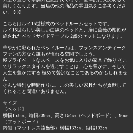
美しくなります。当店の他の商品の雰囲気をご参考くださ
い。※※
こちらはルイ15世様式のベッドルームセットです。
ルイ15世らしい美しい曲線のベッドと、扉に薔薇の彫刻が
施されたベッドサイドテーブル 2点のセットになります。
華やかに彩られたベッドルームは、フランスアンティーク
ファンの方なら誰もが憧れる空間でしょう。
極プライベートなスペースをお気に入りの家具で飾り そこ
でリラックスタイムを過ごすことは、心を豊かに、そして
人生を豊かにする 極めて贅沢なことであるのかもしれませ
ん。
そんな特別な時間作りに、この美しい家具たちが貢献して
くれること間違いありません。
サイズ
【ベッド】
横幅153㎝、縦幅209㎝、高さ164㎝（ヘッドボード）、96㎝
（フットボード）
内側（マットレス該当部）横幅133㎝、縦幅193㎝