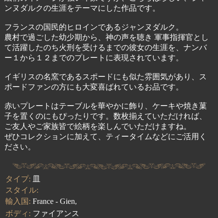
ンヌダルクの生涯をテーマにした作品です。
フランスの国民的ヒロインであるジャンヌダルク。
農村で過ごした幼少期から、神の声を聴き 軍事指揮官とし
て活躍したのち火刑を受けるまでの彼女の生涯を、ナンバ
ー１から１２までのプレートに表現されています。
イギリスの名窯であるスポードにも似た雰囲気があり、ス
ポードファンの方にも大変喜ばれているお品です。
赤いプレートはテーブルを華やかに飾り、ケーキや焼き菓
子を置くのにもぴったりです。数枚揃えていただければ、
ご友人やご家族皆で絵柄を楽しんでいただけますね。
ぜひコレクションに加えて、ティータイムなどにご活用く
ださい。
タイプ:
皿
スタイル:
輸入国:
France - Gien,
ボディ:
ファイアンス